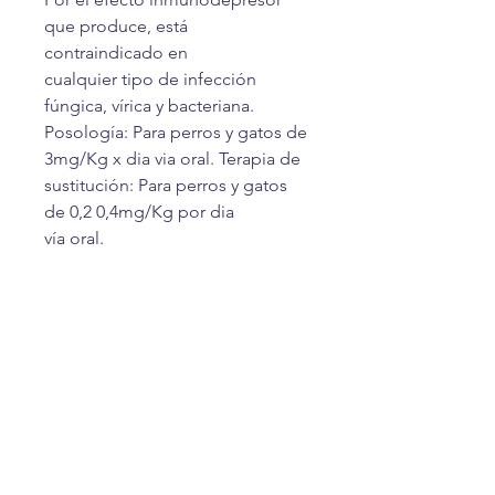
que produce, está
contraindicado en
cualquier tipo de infección
fúngica, vírica y bacteriana.
Posología: Para perros y gatos de
3mg/Kg x dia via oral. Terapia de
sustitución: Para perros y gatos
de 0,2 0,4mg/Kg por dia
vía oral.
Antialérgico: Para perros de
0,5mg/Kg por via oral y para
gatos de
1mg/Kg por día via oral.
Antinflamatorio: Para perros y
gatos de 1,5mg/Kg por dia vía
oral. Presentación: 5 blisters por
10 comprimidos cada uno No