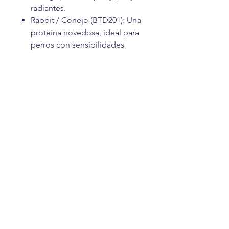
radiantes.
Rabbit / Conejo (BTD201): Una
proteína novedosa, ideal para
perros con sensibilidades
alimentarias.
Duck / Pato (BTD202): Sabor
intenso y delicioso que les
encanta.
Peanut Butter (BTD207): El
clásico favorito que nunca
falla.
¡Consiente a tu mascota con lo
mejor! Añade sus favoritos al
carrito hoy mismo.