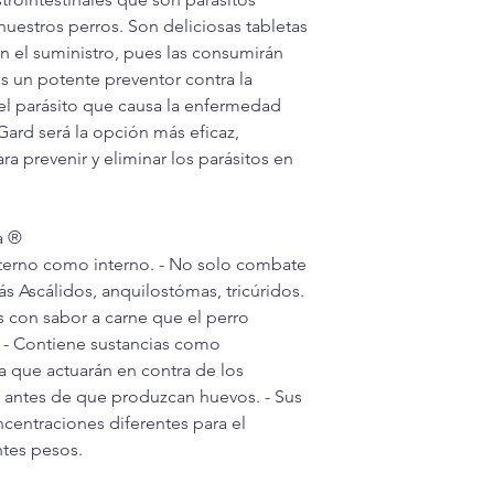
nuestros perros. Son deliciosas tabletas
án el suministro, pues las consumirán
s un potente preventor contra la
el parásito que causa la enfermedad
ard será la opción más eficaz,
ra prevenir y eliminar los parásitos en
a ®
xterno como interno. - No solo combate
s Ascálidos, anquilostómas, tricúridos.
 con sabor a carne que el perro
. - Contiene sustancias como
 que actuarán en contra de los
as antes de que produzcan huevos. - Sus
centraciones diferentes para el
ntes pesos.