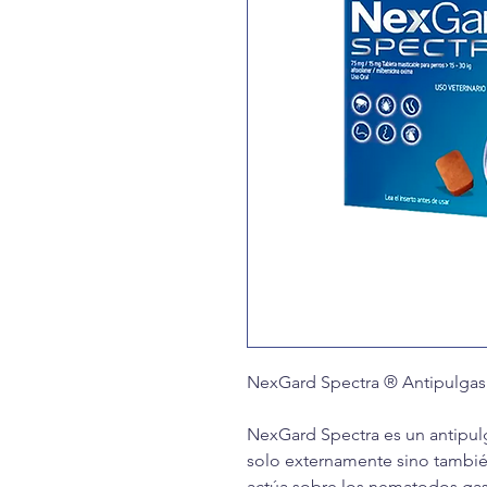
NexGard Spectra ® Antipulgas 
NexGard Spectra es un antipul
solo externamente sino tambié
actúa sobre los nematodos gast