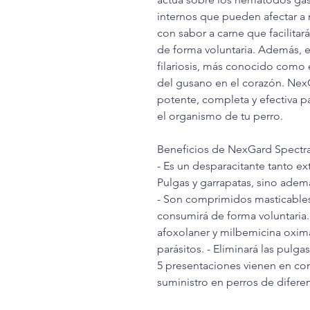
internos que pueden afectar a 
con sabor a carne que facilitar
de forma voluntaria. Además, e
filariosis, más conocido como 
del gusano en el corazón. NexG
potente, completa y efectiva pa
el organismo de tu perro.
Beneficios de NexGard Spectr
- Es un desparacitante tanto e
Pulgas y garrapatas, sino ademá
- Son comprimidos masticables
consumirá de forma voluntaria
afoxolaner y milbemicina oxima
parásitos. - Eliminará las pulg
5 presentaciones vienen en con
suministro en perros de difere