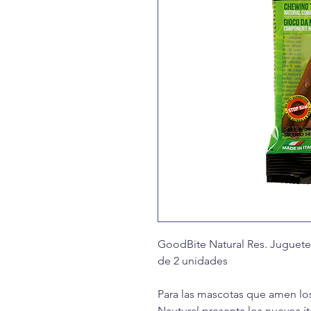
GoodBite Natural Res. Juguete 
de 2 unidades
Para las mascotas que amen los
Nautural presenta los nuevos í