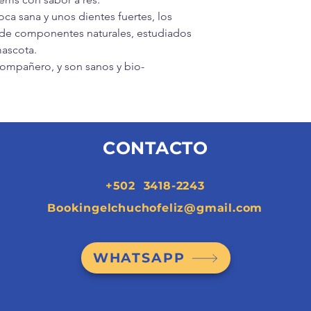
ca sana y unos dientes fuertes, los
 de componentes naturales, estudiados
mascota.
compañero, y son sanos y bio-
CONTACTO
+502 3418-2243
Bookingelchuchofeliz@gmail.com
WHATSAPP