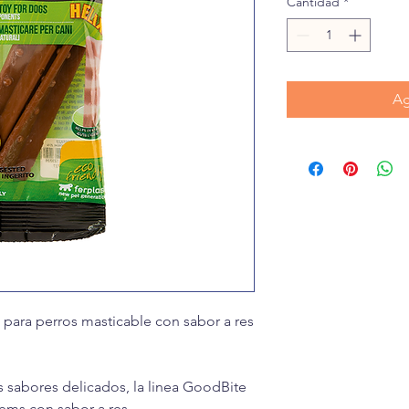
Cantidad
*
Ag
para perros masticable con sabor a res
 sabores delicados, la linea GoodBite
tems con sabor a res.