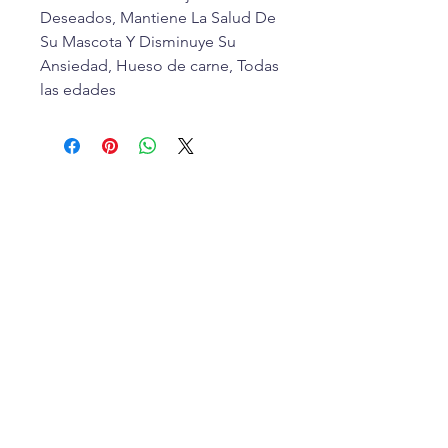
Deseados, Mantiene La Salud De
Su Mascota Y Disminuye Su
Ansiedad, Hueso de carne, Todas
las edades
CONTACTO
+502
3418-2243
Bookingelchuchofeliz@gmail.
com
WHATSAPP