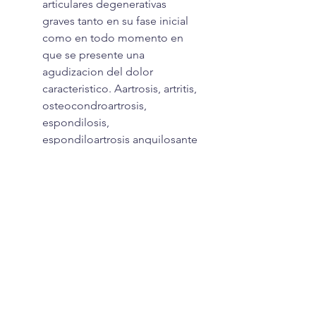
articulares degenerativas
graves tanto en su fase inicial
como en todo momento en
que se presente una
agudizacion del dolor
caracteristico. Aartrosis, artritis,
osteocondroartrosis,
espondilosis,
espondiloartrosis anquilosante
y procesos degenerativos
articulares y tendinosos.
Estuche conteniendo 3 blisters
x 6 comprimidos por cada
uno.
CONTACTO