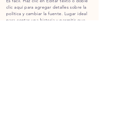
Es fácil. Haz clic en Editar texto o doble
clic aquí para agregar detalles sobre la
política y cambiar la fuente. Lugar ideal
para contar una historia y permitir que
los usuarios te conozcan más.
MÉTODOS DE PAGO
- Tarjetas de crédito/débito
- PAYPAL
- Pagos offline
CONTACTO
+502
3418-2243
Bookingelchuchofeliz@gmail.
com
WHATSAPP