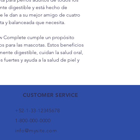
nte digestible y está hecho de
ue le dan a su mejor amigo de cuatro
ta y balanceada que necesita.
w Complete cumple un propósito
os para las mascotas. Estos beneficios
ente digestible, cuidan la salud oral,
fuertes y ayuda a la salud de piel y
CUSTOMER SERVICE
+52-1-33-12345678
1-800-000-0000
info@mysite.com