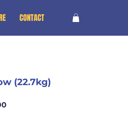
RE
CONTACT
w (22.7kg)
Price
00