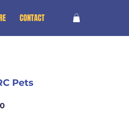
RE
CONTACT
RC Pets
Price
00