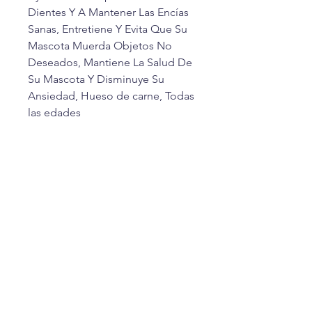
Dientes Y A Mantener Las Encías
Sanas, Entretiene Y Evita Que Su
Mascota Muerda Objetos No
Deseados, Mantiene La Salud De
Su Mascota Y Disminuye Su
Ansiedad, Hueso de carne, Todas
las edades
CUSTOMER SERVICE
+52-1-33-12345678
1-800-000-0000
info@mysite.com