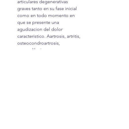
articulares degenerativas
graves tanto en su fase inicial
como en todo momento en
que se presente una
agudizacion del dolor
caracteristico. Aartrosis, artritis,
osteocondroartrosis,
espondilosis,
espondiloartrosis anquilosante
y procesos degenerativos
articulares y tendinosos.
Estuche conteniendo 3 blisters
x 6 comprimidos por cada
uno.
CUSTOMER SERVICE